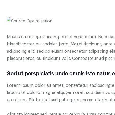
Mauris eu nisi eget nisi imperdiet vestibulum. Nunc so
blandit tortor eu, sodales justo. Morbi tincidunt, ante
adipiscing elit, sed do eiusm onsectetur adipiscing el
placerat eros, eu tincidunt velit. Consectetur adipiscing
Sed ut perspiciatis unde omnis iste natus e
Lorem ipsum dolor sit amet, consetetur sadipscing e
labore et dolore magna aliquyam erat, sed diam volup
ea rebum. Stet clita kasd gubergren, no sea takimat
Aliquam laoreet sed neque ac vehicula. Cras congue 