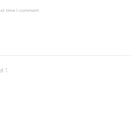
ext time I comment.
ed
.
*