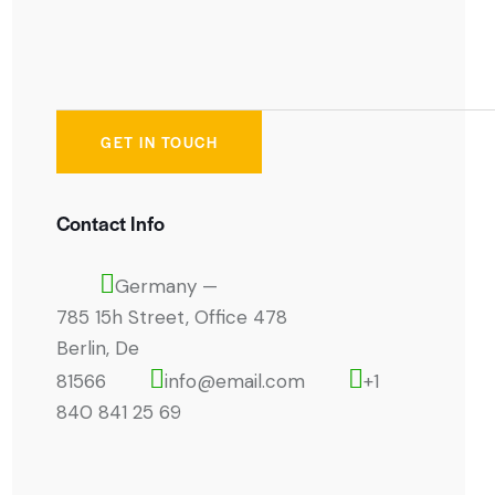
Contact Info
Germany —
785 15h Street, Office 478
Berlin, De
81566
info@email.com
+1
840 841 25 69