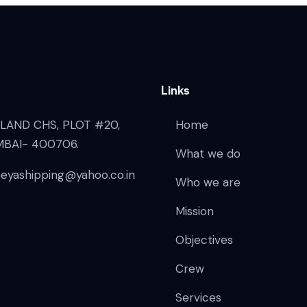
Links
LAND CHS, PLOT #20,
Home
MBAI- 400706.
What we do
eyashipping@yahoo.co.in
Who we are
Mission
Objectives
Crew
Services