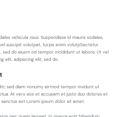
dales vehicula risus. Suspendisse id mauris sodales,
 vel suscipit volutpat, turpis enim volutpSectetur
it, sed do eiusm od tempor incididunt ut labore. Ut vel
 elit, adipiscing elit, sed do.
t
litr, sed diam nonumy eirmod tempor invidunt ut
tua. At vero eos et accusam et justo duo dolores et
a sanctus est Lorem ipsum dolor sit amet.
eros nec quam laoreet, in viverra erat bibendum.